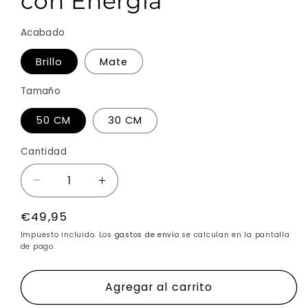
con Energía
Acabado
Brillo
Mate
Tamaño
50 CM
30 CM
Cantidad
Reducir
Aumentar
cantidad
cantidad
Precio
€49,95
para
para
habitual
Cuadro
Cuadro
Impuesto incluido. Los
gastos de envío
se calculan en la pantalla
Zen
Zen
de pago.
Yin
Yin
Yang
Yang
Agregar al carrito
en
en
-
-