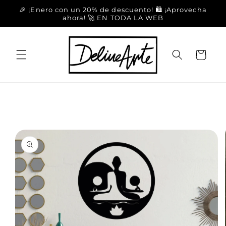
Ir
🎉 ¡Enero con un 20% de descuento! 🛍️ ¡Aprovecha
directamente
ahora! 🚀 EN TODA LA WEB
al contenido
Carrito
Ir
directamente
a la
información
del producto