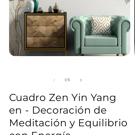
Abrir
elemento
multimedia
1
en
de
1
/
5
una
ventana
modal
Cuadro Zen Yin Yang
en - Decoración de
Meditación y Equilibrio