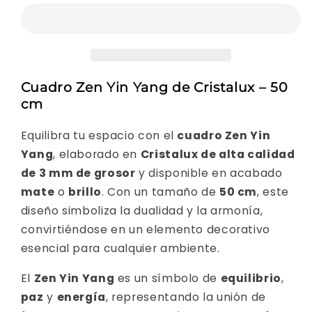
Decoración
Decoración
de
de
Meditación
Meditación
y
y
Equilibrio
Equilibrio
Cuadro Zen Yin Yang de Cristalux – 50
con
con
cm
Energía
Energía
Equilibra tu espacio con el
cuadro Zen Yin
Yang
, elaborado en
Cristalux de alta calidad
de 3 mm de grosor
y disponible en acabado
mate
o
brillo
. Con un tamaño de
50 cm
, este
diseño simboliza la dualidad y la armonía,
convirtiéndose en un elemento decorativo
esencial para cualquier ambiente.
El
Zen Yin Yang
es un símbolo de
equilibrio
,
paz
y
energía
, representando la unión de