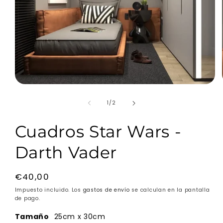
Abrir
elemento
multimedia
de
1
/
2
1
en
una
Cuadros Star Wars -
ventana
modal
Darth Vader
Precio
€40,00
habitual
Impuesto incluido. Los
gastos de envío
se calculan en la pantalla
de pago.
Tamaño
25cm x 30cm