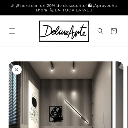
Ir
🎉 ¡Enero con un 20% de descuento! 🛍️ ¡Aprovecha
directamente
ahora! 🚀 EN TODA LA WEB
al contenido
Carrito
Ir
directamente
a la
información
del producto